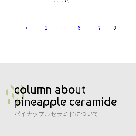
い、バリ...
投
<
1
…
6
7
8
稿
の
ペ
ー
ジ
送
り
column about
pineapple ceramide
パイナップルセラミドについて