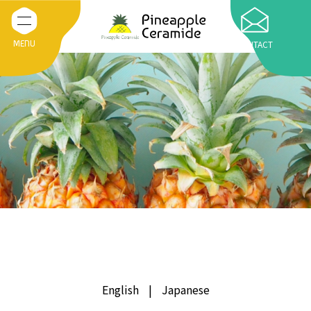
CONTACT
MENU
ホーム
研究会概要
パイナップルのお話
Japanese
パイナップルセラミドの基礎知識
English
Japanese